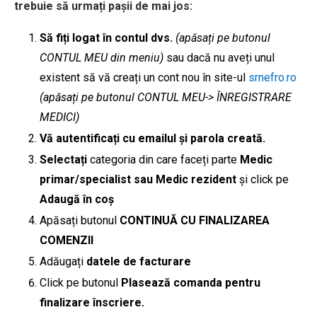
trebuie să urmați pașii de mai jos:
Să fiți logat în contul dvs.
(apăsați pe butonul
CONTUL MEU din meniu)
sau dacă nu aveți unul
existent să vă creați un cont nou în site-ul
srnefro.ro
(apăsați pe butonul CONTUL MEU-> ÎNREGISTRARE
MEDICI)
Vă autentificați cu emailul și parola creată.
Selectați
categoria din care faceți parte
Medic
primar/specialist sau Medic rezident
și click pe
Adaugă în coș
Apăsați butonul
CONTINUĂ CU FINALIZAREA
COMENZII
Adăugați
datele de facturare
Click pe butonul
Plasează comanda pentru
finalizare înscriere.