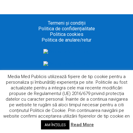
Termeni și condiții
Politica de confidențialitate
Politica cookies
Politica de anulare/retur
@2025 –
Media Med Publicis
Media Med Publicis utilizează fişiere de tip cookie pentru a
personaliza și îmbunătăți experiența pe site. Politicile au fost
English
(
Engleză
)
Română
actualizate pentru a integra cele mai recente modificări
propuse de Regulamentul (UE) 2016/679 privind protecția
datelor cu caracter personal. Înainte de a continua navigarea
pe website te rugăm să aloci timpul necesar pentru a citi
conținutul Politicii de Cookie. Prin continuarea navigării pe
website confirmi acceptarea utilizării fişierelor de tip cookie.en
Read More
AM ÎNȚELES