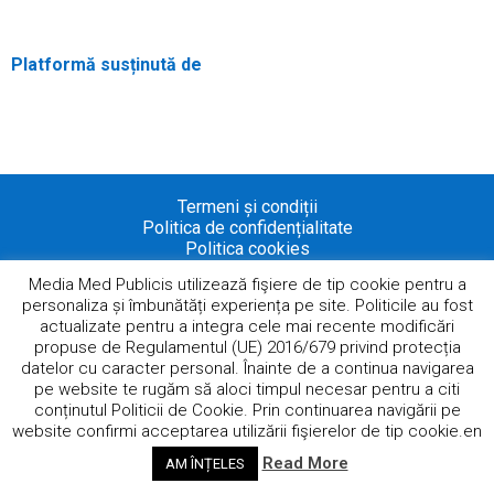
Platformă susținută de
Termeni și condiții
Politica de confidențialitate
Politica cookies
Politica de anulare/retur
Media Med Publicis utilizează fişiere de tip cookie pentru a
personaliza și îmbunătăți experiența pe site. Politicile au fost
actualizate pentru a integra cele mai recente modificări
propuse de Regulamentul (UE) 2016/679 privind protecția
datelor cu caracter personal. Înainte de a continua navigarea
pe website te rugăm să aloci timpul necesar pentru a citi
@2025 –
Media Med Publicis
conținutul Politicii de Cookie. Prin continuarea navigării pe
website confirmi acceptarea utilizării fişierelor de tip cookie.en
English
Română
(
Romanian
)
Read More
AM ÎNȚELES